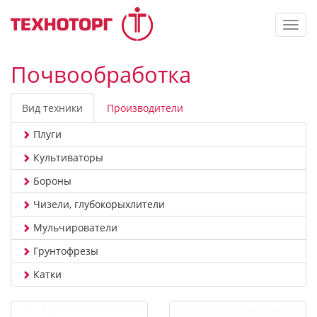
Toggl
navig
Почвообработка
Вид техники
Производители
Плуги
Культиваторы
Бороны
Чизели, глубокорыхлители
Мульчирователи
Грунтофрезы
Катки