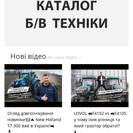
Нові відео
всі наші відео →
Огляд довгоочікуваної
LOVOL 🚜F4102 vs 🚜F4105:
новинки!🙌🔥 New Holland
у чому їхня різниця та
T7.300 вже в Україні!🚜
який трактор обрати⁉️
🔝
⬇️
→
→