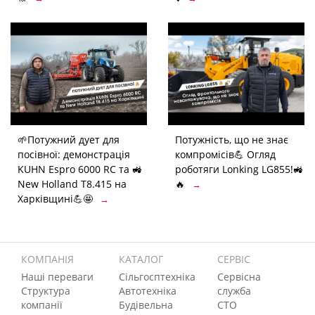
🌱Потужний дует для
Потужність, що не знає
посівної: демонстрація
компромісів💪 Огляд
KUHN Espro 6000 RC та 🚜
роботяги Lonking LG855!🚜
New Holland T8.415 на
🔥
→
Харківщині💪🤩
→
КОМПАНІЯ
КАТАЛОГ
СЕРВІС
Наші переваги
Сільгосптехніка
Сервісна
Структура
Автотехніка
служба
компанії
Будівельна
СТО