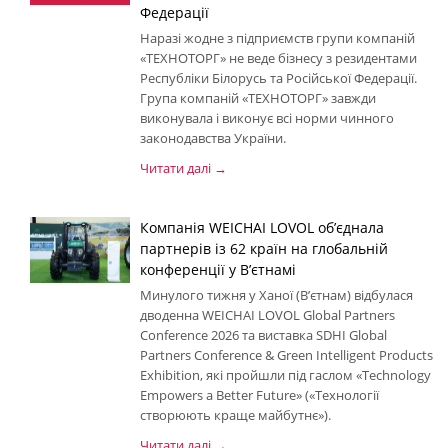
Федерації
Наразі жодне з підприємств групи компаній
«ТЕХНОТОРГ» не веде бізнесу з резидентами
Республіки Білорусь та Російської Федерації.
Група компаній «ТЕХНОТОРГ» завжди
виконувала і виконує всі норми чинного
законодавства України.
Читати далі →
Компанія WEICHAI LOVOL об’єднала
партнерів із 62 країн на глобальній
конференції у В’єтнамі
Минулого тижня у Ханої (В’єтнам) відбулася
дводенна WEICHAI LOVOL Global Partners
Conference 2026 та виставка SDHI Global
Partners Conference & Green Intelligent Products
Exhibition, які пройшли під гаслом «Technology
Empowers a Better Future» («Технології
створюють краще майбутнє»).
Читати далі →