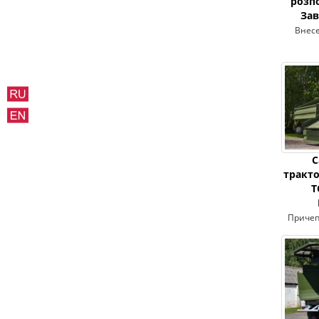
розп
Зав
Внесе
С
тракто
Т
Причеп