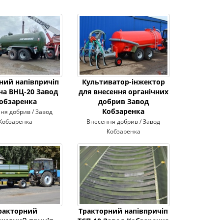
ний напівпричіп
Культиватор-інжектор
на ВНЦ-20 Завод
для внесення органічних
обзаренка
добрив Завод
Кобзаренка
ня добрив / Завод
Кобзаренка
Внесення добрив / Завод
Кобзаренка
ракторний
Тракторний напівпричіп