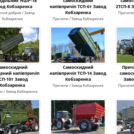
одільник НШР-18
самоскидний
самос
од Кобзаренка
напівпричіп ТСП-6т Завод
2ТСП-8 
Кобзаренка
ння добрив / Завод
Причепи 
Кобзаренка
Причепи / Завод Кобзаренка
амоскидний
Самоскидний
Прич
рний напівпричіп
напівпричіп ТСП-14 Завод
самос
СП-10т Завод
Кобзаренка
Заво
Кобзаренка
Причепи / Завод Кобзаренка
Причепи 
и / Завод Кобзаренка