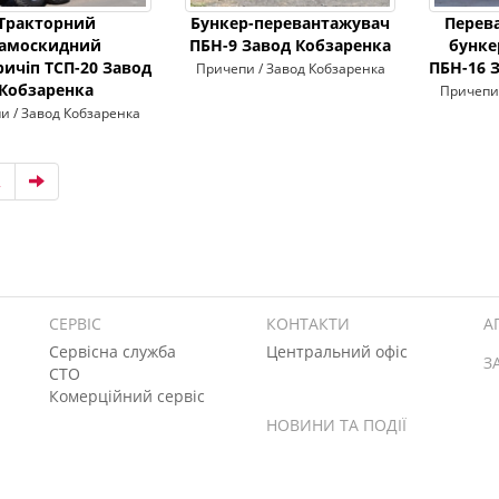
Тракторний
Бункер-перевантажувач
Перев
самоскидний
ПБН-9 Завод Кобзаренка
бунке
ричіп ТСП-20 Завод
ПБН-16 
Причепи / Завод Кобзаренка
Кобзаренка
Причепи 
и / Завод Кобзаренка
2
СЕРВІС
КОНТАКТИ
А
Сервісна служба
Центральний офіс
З
СТО
Комерційний сервіс
НОВИНИ ТА ПОДІЇ