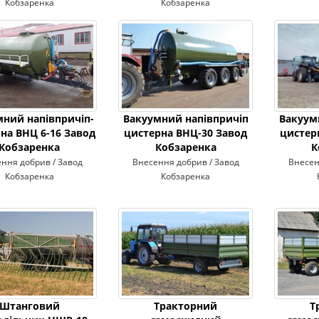
Кобзаренка
Кобзаренка
мний напівпричіп-
Вакуумний напівпричіп
Вакуум
на ВНЦ 6-16 Завод
цистерна ВНЦ-30 Завод
цистер
Кобзаренка
Кобзаренка
К
ння добрив / Завод
Внесення добрив / Завод
Внесен
Кобзаренка
Кобзаренка
Штанговий
Тракторний
Т