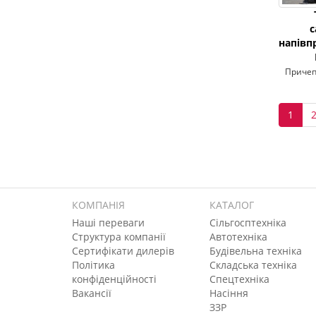
напівп
Причеп
1
КОМПАНІЯ
КАТАЛОГ
Наші переваги
Сільгосптехніка
Структура компанії
Автотехніка
Сертифікати дилерів
Будівельна техніка
Політика
Складська техніка
конфіденційності
Спецтехніка
Вакансії
Насіння
ЗЗР