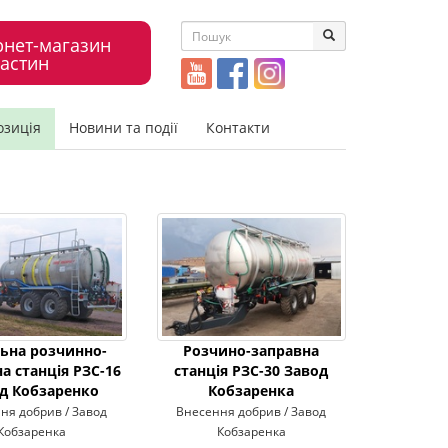
рнет-магазин
астин
озиція
Новини та події
Контакти
ьна розчинно-
Розчино-заправна
а станція РЗС-16
станція РЗС-30 Завод
д Кобзаренко
Кобзаренка
ня добрив / Завод
Внесення добрив / Завод
Кобзаренка
Кобзаренка