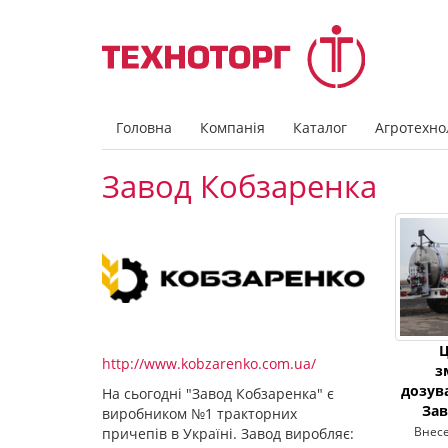
Головна
Компанія
Каталог
Агротехнол
Завод Кобзаренка
Ц
http://www.kobzarenko.com.ua/
з
дозув
На сьогодні "Завод Кобзаренка" є
Зав
виробником №1 тракторних
Внесе
причепів в Україні. Завод виробляє: