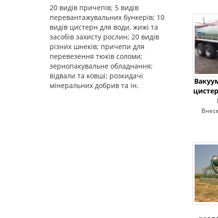
20 видів причепів; 5 видів
перевантажувальних бункерів; 10
видів цистерн для води, жижі та
засобів захисту рослин; 20 видів
різних шнеків; причепи для
перевезення тюків соломи;
зернопакувальне обладнання;
відвали та ковші; розкидачі
Вакуу
мінеральних добрив та ін.
цистер
Внесе