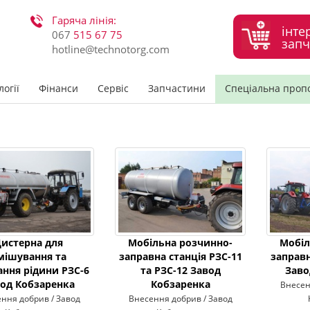
Гаряча лінія:
інте
067
515 67 75
запч
hotline@technotorg.com
огії
Фінанси
Сервіс
Запчастини
Спеціальна проп
истерна для
Мобільна розчинно-
Мобіл
мішування та
заправна станція РЗС-11
заправн
ання рідини РЗС-6
та РЗС-12 Завод
Заво
од Кобзаренка
Кобзаренка
Внесен
ння добрив / Завод
Внесення добрив / Завод