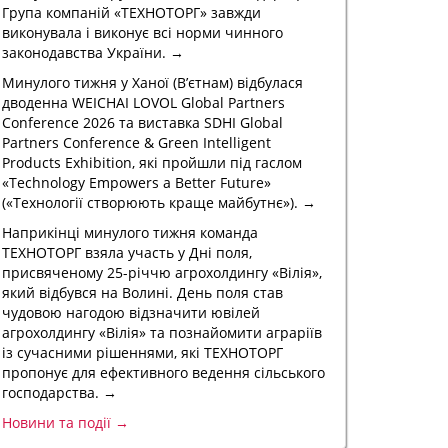
Група компаній «ТЕХНОТОРГ» завжди
виконувала і виконує всі норми чинного
законодавства України. →
Минулого тижня у Ханої (В’єтнам) відбулася
дводенна WEICHAI LOVOL Global Partners
Conference 2026 та виставка SDHI Global
Partners Conference & Green Intelligent
Products Exhibition, які пройшли під гаслом
«Technology Empowers a Better Future»
(«Технології створюють краще майбутнє»). →
Наприкінці минулого тижня команда
ТЕХНОТОРГ взяла участь у Дні поля,
присвяченому 25-річчю агрохолдингу «Вілія»,
який відбувся на Волині. День поля став
чудовою нагодою відзначити ювілей
агрохолдингу «Вілія» та познайомити аграріїв
із сучасними рішеннями, які ТЕХНОТОРГ
пропонує для ефективного ведення сільського
господарства. →
Новини та події →