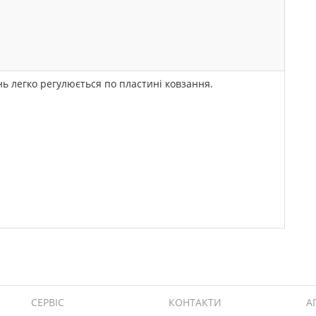
ь легко регулюється по пластині ковзання.
СЕРВІС
КОНТАКТИ
А