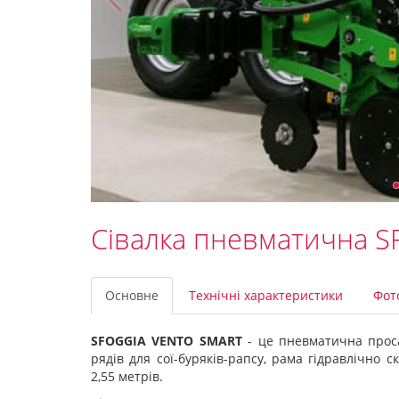
Сівалка пневматична 
Основне
Технічні характеристики
Фот
SFOGGIA VENTO SMART
- це пневматична проса
рядів для сої-буряків-рапсу, рама гідравлічно с
2,55 метрів.