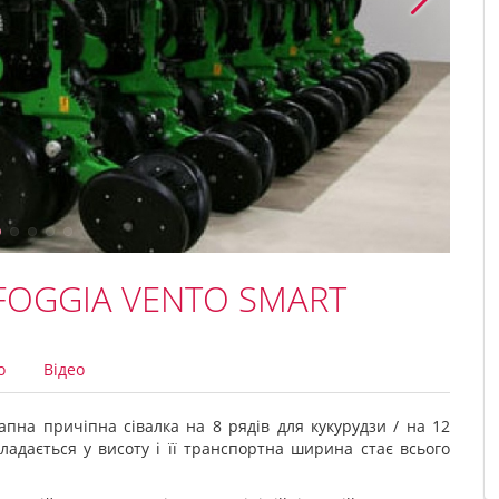
SFOGGIA VENTO SMART
о
Відео
пна причіпна сівалка на 8 рядів для кукурудзи / на 12
кладається у висоту і її транспортна ширина стає всього