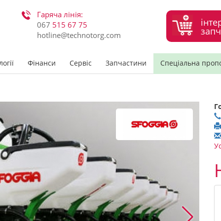
Гаряча лінія:
інте
067
515 67 75
запч
hotline@technotorg.com
огії
Фінанси
Сервіс
Запчастини
Спеціальна проп
Г
У