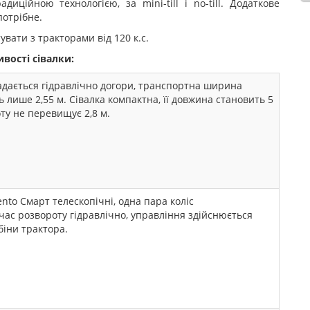
ційною технологією, за mini-till і no-till. Додаткове
потрібне.
увати з тракторами від 120 к.с.
вості сівалки:
адається гідравлічно догори, транспортна ширина
ь лише 2,55 м. Сівалка компактна, її довжина становить 5
оту не перевищує 2,8 м.
ento Смарт телескопічні, одна пара коліс
 час розвороту гідравлічно, управління здійснюється
біни трактора.