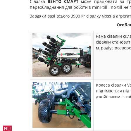
Сівалка
ВЕНТО СМАРТ
може працювати за тради
переобладнання для роботи з mini-till і no-till не 
Завдяки вазі всього 3900 кг сівалку можна агрегат
Особли
Рама сівалки скл
сівалки становит
м, радіус розвор
Колеса сівалки V
піднімається під
джойстиком із ка