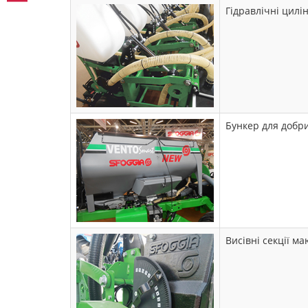
Гідравлічні цилі
Бункер для добри
Висівні секції м