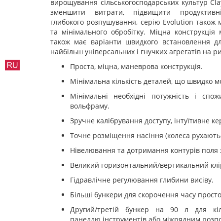
вирощування сільськогосподарських культур Clay
зменшити витрати, підвищити продуктив
глибокого розпушування, серію Evolution також
та мінімального обробітку. Міцна конструкція
також має варіанти швидкого встановлення дл
найбільш універсальних і гнучких агрегатів на ри
Проста, міцна, маневрова конструкція.
Мінімальна кількість деталей, що швидко м
Мінімальні необхідні потужність і спо
вольфраму.
Зручне калібрування доступу, інтуїтивне ке
Точне розміщення насіння (колеса рухають
Нівелювання та дотримання контурів поля
Великий горизонтальний/вертикальний клі
Гідравлічне регулювання глибини висіву.
Більші бункери для скорочення часу прост
Другий/третій бункер на 90 л для кіл
панеллю інструментів або міжрядним розпо