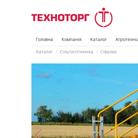
Головна
Компанія
Каталог
Агротехнол
Каталог
Сільгосптехніка
Сівалки