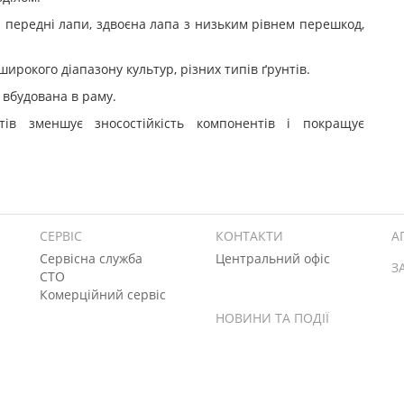
і передні лапи, здвоєна лапа з низьким рівнем перешкод,
широкого діапазону культур, різних типів ґрунтів.
 вбудована в раму.
тів зменшує зносостійкість компонентів і покращує
СЕРВІС
КОНТАКТИ
А
Сервісна служба
Центральний офіс
З
СТО
Комерційний сервіс
НОВИНИ ТА ПОДІЇ