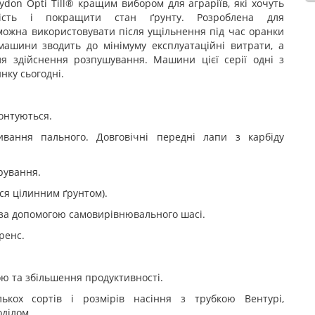
don Opti Till® кращим вибором для аграріїв, які хочуть
ність і покращити стан ґрунту. Розроблена для
 можна використовувати після ущільнення під час оранки
 машини зводить до мінімуму експлуатаційні витрати, а
я здійснення розпушування. Машини цієї серії одні з
нку сьогодні.
онтуються.
живання пального. Довговічні передні лапи з карбіду
рування.
ся цілинним ґрунтом).
 за допомогою самовирівнювального шасі.
ренс.
ою та збільшення продуктивності.
ькох сортів і розмірів насіння з трубкою Вентурі,
ділом.