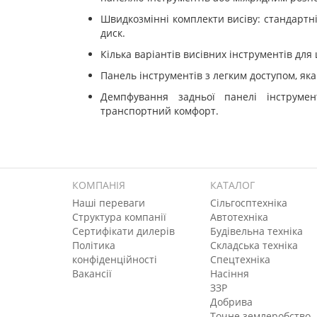
Швидкозмінні комплекти висіву: стандартн
диск.
Кілька варіантів висівних інструментів для 
Панель інструментів з легким доступом, яка
Демпфування задньої панелі інструмен
транспортний комфорт.
КОМПАНІЯ
КАТАЛОГ
Наші переваги
Сільгосптехніка
Структура компанії
Автотехніка
Сертифікати дилерів
Будівельна техніка
Політика
Складська техніка
конфіденційності
Спецтехніка
Вакансії
Насіння
ЗЗР
Добрива
Точне землеробство