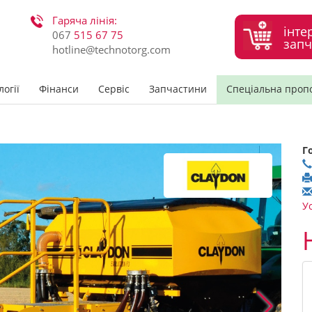
Гаряча лінія:
інте
067
515 67 75
запч
hotline@technotorg.com
огії
Фінанси
Сервіс
Запчастини
Спеціальна проп
Г
У