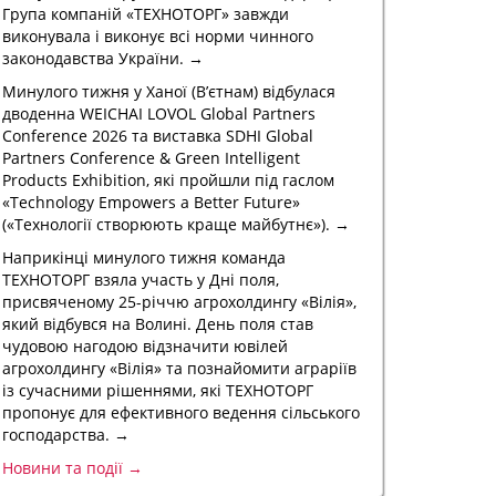
Група компаній «ТЕХНОТОРГ» завжди
виконувала і виконує всі норми чинного
законодавства України. →
Минулого тижня у Ханої (В’єтнам) відбулася
дводенна WEICHAI LOVOL Global Partners
Conference 2026 та виставка SDHI Global
Partners Conference & Green Intelligent
Products Exhibition, які пройшли під гаслом
«Technology Empowers a Better Future»
(«Технології створюють краще майбутнє»). →
Наприкінці минулого тижня команда
ТЕХНОТОРГ взяла участь у Дні поля,
присвяченому 25-річчю агрохолдингу «Вілія»,
який відбувся на Волині. День поля став
чудовою нагодою відзначити ювілей
агрохолдингу «Вілія» та познайомити аграріїв
із сучасними рішеннями, які ТЕХНОТОРГ
пропонує для ефективного ведення сільського
господарства. →
Новини та події →