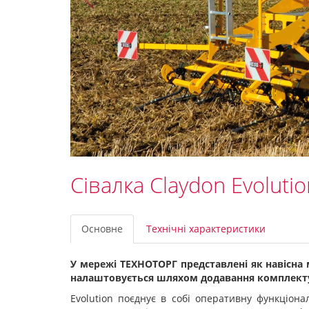
Сівалка Claydon Evolutio
Основне
Технічні характеристики
У мережі ТЕХНОТОРГ представлені як навісна мод
налаштовується шляхом додавання комплекту 
Evolution поєднує в собі оперативну функціона