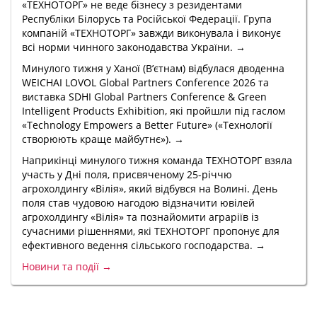
«ТЕХНОТОРГ» не веде бізнесу з резидентами
Республіки Білорусь та Російської Федерації. Група
компаній «ТЕХНОТОРГ» завжди виконувала і виконує
всі норми чинного законодавства України. →
Минулого тижня у Ханої (В’єтнам) відбулася дводенна
WEICHAI LOVOL Global Partners Conference 2026 та
виставка SDHI Global Partners Conference & Green
Intelligent Products Exhibition, які пройшли під гаслом
«Technology Empowers a Better Future» («Технології
створюють краще майбутнє»). →
Наприкінці минулого тижня команда ТЕХНОТОРГ взяла
участь у Дні поля, присвяченому 25-річчю
агрохолдингу «Вілія», який відбувся на Волині. День
поля став чудовою нагодою відзначити ювілей
агрохолдингу «Вілія» та познайомити аграріїв із
сучасними рішеннями, які ТЕХНОТОРГ пропонує для
ефективного ведення сільського господарства. →
Новини та події →