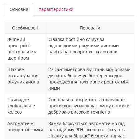
Основне
Характеристики
Особливості
Переваги
Зчіпний
Сівалка постійно слідує за
пристрій із
відповідними ріжучими дисками
центральним
навіть на поворотах і косогорах
шарніром
Шахове
27 сантиметрова відстань між рядами
розташування
дисків забезпечує безперешкодне
ріжучих дисків
проходження пожнивних решток між
ними
Приводне
Спеціальна покришка та плаваюче
копіювальне
притискне зусилля дає змогу вносити
колесо
добрива з високою точністю
Автоматичні
Замки блокуються автоматично під
поворотні замки
час підйому PFH і жорстко фіксують
сівалку для більшої безпеки під час