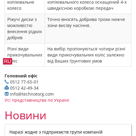
копіювальне
копіювального колеса оснащений 4-х
колесо
швидкісною коробкою передач
Ріжучі диски з
Точно вносять добрива трохи нижче
можливістю
зони висіву насіння.
внесення рідких
добрив
Різні види
На вибір пропонуються чотири різні
прикочувальних
види прикочувальних коліс залежно
коліс
від Ваших ґрунтових умов
Головний офіс
0512 77-65-01
0512 42-49-34
info@technotorg.com
Усі представництва по Україні
Новини
Наразі жодне з підприємств групи компаній