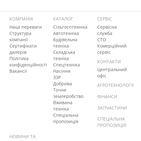
КОМПАНІЯ
КАТАЛОГ
СЕРВІС
Наші переваги
Сільгосптехніка
Сервісна
Структура
Автотехніка
служба
компанії
Будівельна
СТО
Сертифікати
техніка
Комерційний
дилерів
Складська
сервіс
Політика
техніка
КОНТАКТИ
конфіденційності
Спецтехніка
Центральний
Вакансії
Насіння
офіс
ЗЗР
Добрива
АГРОТЕХНОЛОГІЇ
Точне
землеробство
ФІНАНСИ
Вживана
ЗАПЧАСТИНИ
техніка
Спеціальна
СПЕЦІАЛЬНА
пропозиція
ПРОПОЗИЦІЯ
НОВИНИ ТА