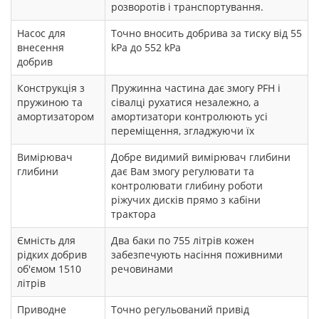
розворотів і транспортування.
Насос для
Точно вносить добрива за тиску від 55
внесення
kPa до 552 kPa
добрив
Конструкція з
Пружинна частина дає змогу РFН і
пружиною та
сівалці рухатися незалежно, а
амортизатором
амортизатори контролюють усі
переміщення, згладжуючи їх
Вимірювач
Добре видимий вимірювач глибини
глибини
дає Вам змогу регулювати та
контролювати глибину роботи
ріжучих дисків прямо з кабіни
трактора
Ємність для
Два баки по 755 літрів кожен
рідких добрив
забезпечують насіння поживними
об'ємом 1510
речовинами
літрів
Приводне
Точно регульований привід