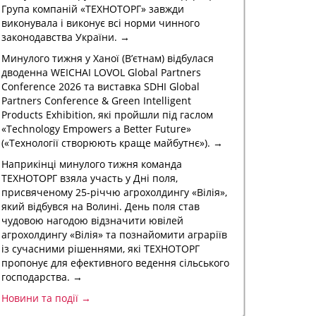
Група компаній «ТЕХНОТОРГ» завжди
виконувала і виконує всі норми чинного
законодавства України. →
Минулого тижня у Ханої (В’єтнам) відбулася
дводенна WEICHAI LOVOL Global Partners
Conference 2026 та виставка SDHI Global
Partners Conference & Green Intelligent
Products Exhibition, які пройшли під гаслом
«Technology Empowers a Better Future»
(«Технології створюють краще майбутнє»). →
Наприкінці минулого тижня команда
ТЕХНОТОРГ взяла участь у Дні поля,
присвяченому 25-річчю агрохолдингу «Вілія»,
який відбувся на Волині. День поля став
чудовою нагодою відзначити ювілей
агрохолдингу «Вілія» та познайомити аграріїв
із сучасними рішеннями, які ТЕХНОТОРГ
пропонує для ефективного ведення сільського
господарства. →
Новини та події →