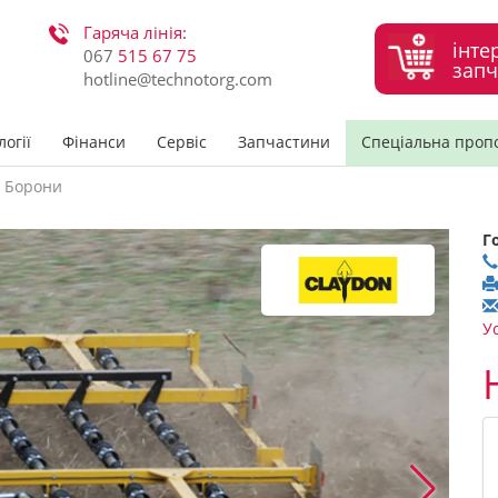
Гаряча лінія:
інте
067
515 67 75
запч
hotline@technotorg.com
огії
Фінанси
Сервіс
Запчастини
Спеціальна проп
Борони
Г
У