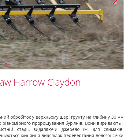
aw Harrow Claydon
ний обробіток у верхньому шарі ґрунту на глибину 30 мм
о рівномірного пророщування бур’янів. Вони виривають і
истній стадії, видаляючи джерело їжі для слимаків.
ушуються їхні яйця внаслідок перевертання вологої січки