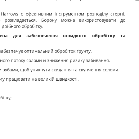
 Harrows є ефективним інструментом розподілу стерні.
 розкладається. Борону можна використовувати до
 дрібного обробітку.
ена
для
забезпечення
швидкого
обробітку
та
 забезпечує оптимальний обробіток ґрунту.
ного потоку соломи й зниження ризику забивання.
 зубами, щоб уникнути скидання та скупчення соломи.
огу працювати на великій швидкості.
бітку;