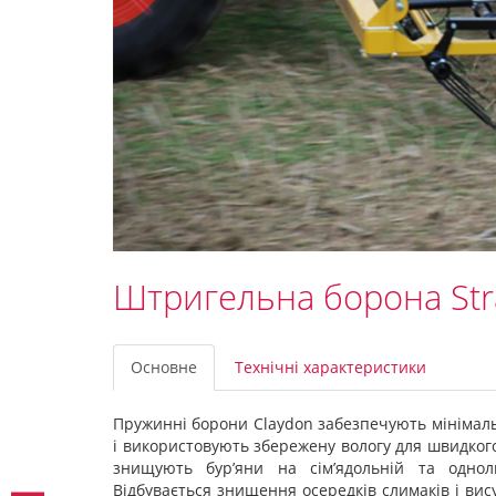
Штригельна борона Str
Основне
Технічні характеристики
Пружинні борони Claydon забезпечують мінімаль
і використовують збережену вологу для швидког
знищують бур’яни на сім’ядольній та однол
Відбувається знищення осередків слимаків і вис