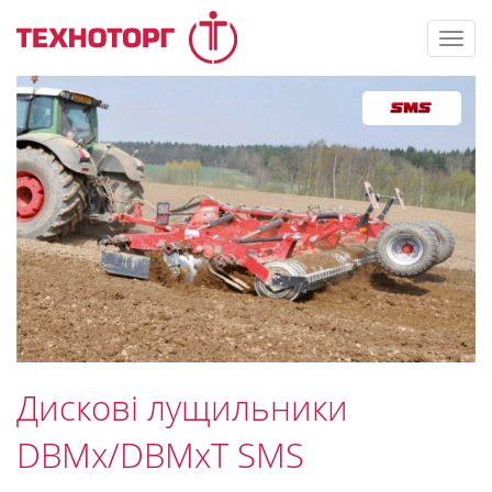
Toggl
navig
Дискові лущильники
DBMx/DBMxT SMS