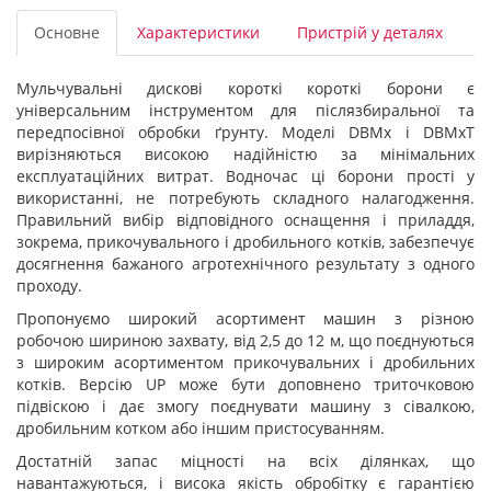
Основне
Характеристики
Пристрій у деталях
Мульчувальні дискові короткі короткі борони є
універсальним інструментом для післязбиральної та
передпосівної обробки ґрунту. Моделі DBMx і DBMxT
вирізняються високою надійністю за мінімальних
експлуатаційних витрат. Водночас ці борони прості у
використанні, не потребують складного налагодження.
Правильний вибір відповідного оснащення і приладдя,
зокрема, прикочувального і дробильного котків, забезпечує
досягнення бажаного агротехнічного результату з одного
проходу.
Пропонуємо широкий асортимент машин з різною
робочою шириною захвату, від 2,5 до 12 м, що поєднуються
з широким асортиментом прикочувальних і дробильних
котків. Версію UP може бути доповнено триточковою
підвіскою і дає змогу поєднувати машину з сівалкою,
дробильним котком або іншим пристосуванням.
Достатній запас міцності на всіх ділянках, що
навантажуються, і висока якість обробітку є гарантією