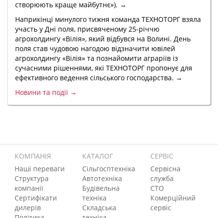
створюють краще майбутнє»). →
Наприкінці минулого тижня команда ТЕХНОТОРГ взяла
участь у Дні поля, присвяченому 25-річчю
агрохолдингу «Вілія», який відбувся на Волині. День
поля став чудовою нагодою відзначити ювілей
агрохолдингу «Вілія» та познайомити аграріїв із
сучасними рішеннями, які ТЕХНОТОРГ пропонує для
ефективного ведення сільського господарства. →
Новини та події →
КОМПАНІЯ
КАТАЛОГ
СЕРВІС
Наші переваги
Сільгосптехніка
Сервісна
Структура
Автотехніка
служба
компанії
Будівельна
СТО
Сертифікати
техніка
Комерційний
дилерів
Складська
сервіс
Політика
техніка