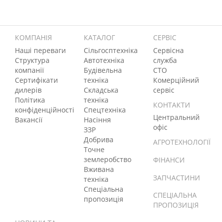
КОМПАНІЯ
КАТАЛОГ
СЕРВІС
Наші переваги
Сільгосптехніка
Сервісна
Структура
Автотехніка
служба
компанії
Будівельна
СТО
Сертифікати
техніка
Комерційний
дилерів
Складська
сервіс
Політика
техніка
КОНТАКТИ
конфіденційності
Спецтехніка
Центральний
Вакансії
Насіння
офіс
ЗЗР
Добрива
АГРОТЕХНОЛОГІЇ
Точне
землеробство
ФІНАНСИ
Вживана
ЗАПЧАСТИНИ
техніка
Спеціальна
СПЕЦІАЛЬНА
пропозиція
ПРОПОЗИЦІЯ