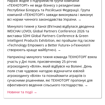
Наразі жодне з підприємств групи компаній
«ТЕХНОТОРГ» не веде бізнесу з резидентами
Республіки Білорусь та Російської Федерації. Група
компаній «ТЕХНОТОРГ» завжди виконувала і виконує
всі норми чинного законодавства України. →
Минулого тижня у Ханої (В’єтнам) відбулася дводенна
WEICHAI LOVOL Global Partners Conference 2026 та
виставка SDHI Global Partners Conference & Green
Intelligent Products Exhibition, які пройшли під гаслом
«Technology Empowers a Better Future» («Технології
створюють краще майбутнє»). →
Наприкінці минулого тижня команда ТЕХНОТОРГ взяла
участь у Дні поля, присвяченому 25-річчю
агрохолдингу «Вілія», який відбувся на Волині. День
поля став чудовою нагодою відзначити ювілей
агрохолдингу «Вілія» та познайомити аграріїв із
сучасними рішеннями, які ТЕХНОТОРГ пропонує для
ефективного ведення сільського господарства. →
Новини та події →