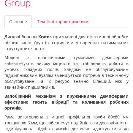
Group
Основне
Технічні характеристики
Дискові борони
Kratos
призначені для ефективної обробки
різних типів ґрунтів, сприяючи утворенню оптимальних
структурних часток.
Моделі з еластичними гумовими демпферами
забезпечують високу міцність та стабільність роботи в
умовах складних полів. Завдяки не обслуговуваним
підшипниковим вузлам зменшується потреба в технічному
обслуговуванні, а їх ресурс значно більший, ніж у
звичайних підшипників.
Запобіжний механізм з пружинними демпферами
ефективно гасить вібрації та коливання робочих
органів.
Рама виготовлена з міцної профільної труби 80х80 мм
товщиною 6 мм, що забезпечує надійність та довговічність.
Індивідуальна підвіска дисків дозволяє адаптуватися до