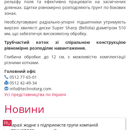
рельєфу поля та ефективно працювати на засмічених
ділянках. Щитки рівномірно розподіляють ґрунт по бокових
зонах.
Необслуговувані радіально-упорні підшипники утримують
вирізні хвилясті диски Super Sharp (Bellota) діаметром 510
мм, що забезпечує високоякісну обробку.
Трубчастий коток зі спіральною конструкцією
рівномірно розподіляє навантаження.
Глибина обробки до 12 см, з можливістю комплектації
різними котками.
Головний офіс
0512 77-65-01
0512 42-49-34
info@technotorg.com
Усі представництва по Україні
Новини
Наразі жодне з підприємств групи компаній