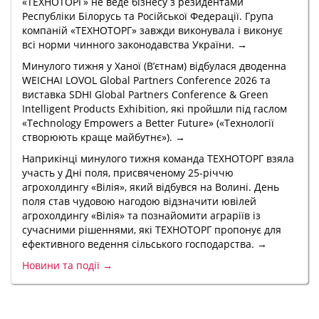
«ТЕХНОТОРГ» не веде бізнесу з резидентами
Республіки Білорусь та Російської Федерації. Група
компаній «ТЕХНОТОРГ» завжди виконувала і виконує
всі норми чинного законодавства України. →
Минулого тижня у Ханої (В’єтнам) відбулася дводенна
WEICHAI LOVOL Global Partners Conference 2026 та
виставка SDHI Global Partners Conference & Green
Intelligent Products Exhibition, які пройшли під гаслом
«Technology Empowers a Better Future» («Технології
створюють краще майбутнє»). →
Наприкінці минулого тижня команда ТЕХНОТОРГ взяла
участь у Дні поля, присвяченому 25-річчю
агрохолдингу «Вілія», який відбувся на Волині. День
поля став чудовою нагодою відзначити ювілей
агрохолдингу «Вілія» та познайомити аграріїв із
сучасними рішеннями, які ТЕХНОТОРГ пропонує для
ефективного ведення сільського господарства. →
Новини та події →