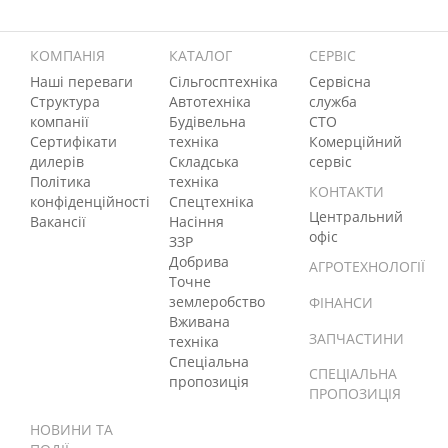
КОМПАНІЯ
КАТАЛОГ
СЕРВІС
Наші переваги
Сільгосптехніка
Сервісна
Структура
Автотехніка
служба
компанії
Будівельна
СТО
Сертифікати
техніка
Комерційний
дилерів
Складська
сервіс
Політика
техніка
КОНТАКТИ
конфіденційності
Спецтехніка
Центральний
Вакансії
Насіння
офіс
ЗЗР
Добрива
АГРОТЕХНОЛОГІЇ
Точне
землеробство
ФІНАНСИ
Вживана
ЗАПЧАСТИНИ
техніка
Спеціальна
СПЕЦІАЛЬНА
пропозиція
ПРОПОЗИЦІЯ
НОВИНИ ТА