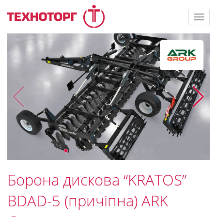
Toggl
navig
Борона дискова “KRATOS”
BDAD-5 (причіпна) ARK