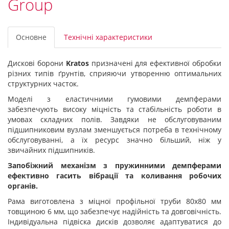
Group
Основне
Технічні характеристики
Дискові борони
Kratos
призначені для ефективної обробки
різних типів ґрунтів, сприяючи утворенню оптимальних
структурних часток.
Моделі з еластичними гумовими демпферами
забезпечують високу міцність та стабільність роботи в
умовах складних полів. Завдяки не обслуговуваним
підшипниковим вузлам зменшується потреба в технічному
обслуговуванні, а їх ресурс значно більший, ніж у
звичайних підшипників.
Запобіжний механізм з пружинними демпферами
ефективно гасить вібрації та коливання робочих
органів.
Рама виготовлена з міцної профільної труби 80х80 мм
товщиною 6 мм, що забезпечує надійність та довговічність.
Індивідуальна підвіска дисків дозволяє адаптуватися до