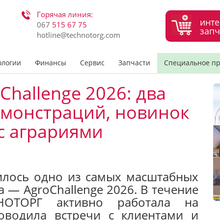
Горячая линия:
инте
067
515 67 75
запч
hotline@technotorg.com
ологии
Финансы
Сервис
Запчасти
Специальное п
hallenge 2026: два
монстраций, новинок
с аграриями
илось одно из самых масштабных
 — AgroChallenge 2026. В течение
НОТОРГ активно работала на
оводила встречи с клиентами и