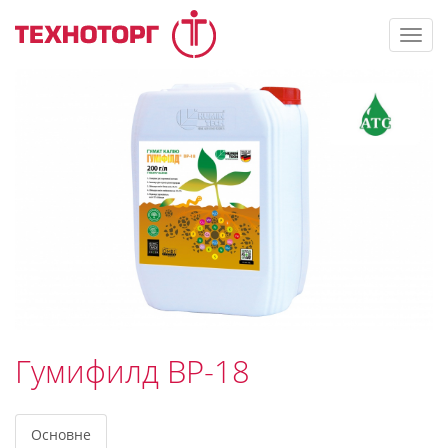
Toggl
navig
Гумифилд ВР-18
Основне