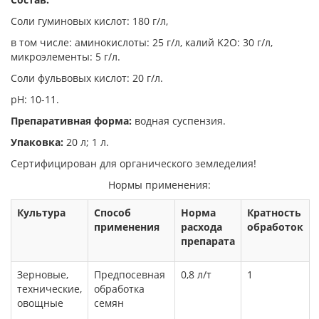
Соли гуминовых кислот: 180 г/л,
в том числе: аминокислоты: 25 г/л, калий K2O: 30 г/л,
микроэлементы: 5 г/л.
Соли фульвовых кислот: 20 г/л.
рН: 10-11.
Препаративная форма:
водная суспензия.
Упаковка:
20 л; 1 л.
Сертифицирован для органического земледелия!
Нормы применения:
Ку
льтура
Способ
Норма
Кратность
применения
расхода
обработок
препарата
Зерновые,
Предпосевная
0,8 л/т
1
технические,
обработка
овощные
семян