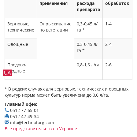
применения
расхода
обработок
препарата
Зерновые,
Опрыскивание
0,3-0,45 л/
1-4
технические
по вегетации
га *
Овощные
0,3-0,45 л/
2-4
га *
Плодово-
0,8-1,6 л/га
2-6
ягодные
* В редких случаях для зерновых, технических и овощных
культур норма может быть увеличена до 0,6 л/га.
Главный офис
0512 77-65-01
0512 42-49-34
info@technotorg.com
Все представительства в Украине