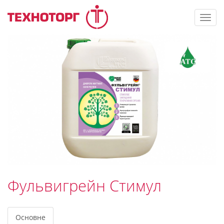
Toggl
navig
Фульвигрейн Стимул
Основне