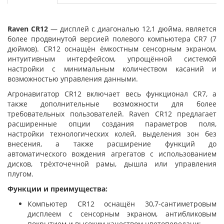
Raven CR12
— дисплей с диагональю 12,1 дюйма, является
более продвинутой версией полевого компьютера CR7 (7
дюймов). CR12 оснащён ёмкостным сенсорным экраном,
интуитивным интерфейсом, упрощённой системой
настройки с минимальным количеством касаний и
возможностью управления данными.
Агронавигатор CR12 включает весь функционал CR7, а
также дополнительные возможности для более
требовательных пользователей. Raven CR12 предлагает
расширенные опции создания параметров поля,
настройки технологических колей, выделения зон без
внесения, а также расширение функций до
автоматического вождения агрегатов с использованием
дисков, трёхточечной рамы, дышла или управления
плугом.
Функции и преимущества:
Компьютер CR12 оснащён 30,7-сантиметровым
дисплеем с сенсорным экраном, антибликовым
покрытием и высоким качеством цветопередачи;