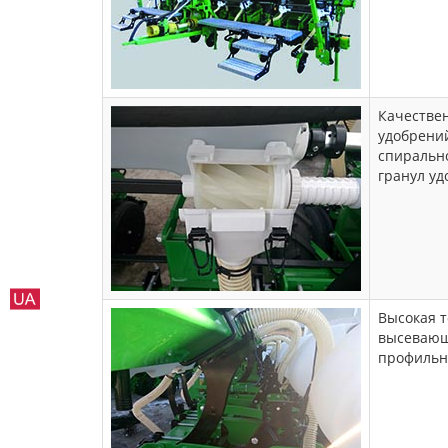
Качестве
удобрени
спиральн
гранул уд
Высокая т
высевающи
профильно