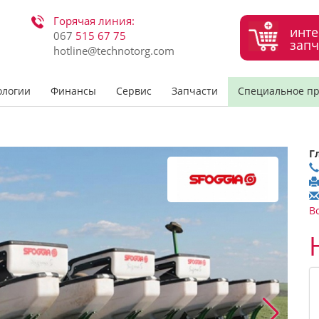
Горячая линия:
инте
067
515 67 75
запч
hotline@technotorg.com
ологии
Финансы
Сервис
Запчасти
Специальное п
Г
В