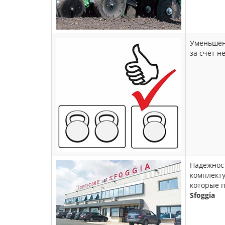
Уменьшен
за счёт н
Надёжност
комплект
которые 
Sfoggia