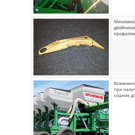
Минимизац
двойников
профилем
Возможно
при нали
сошник до