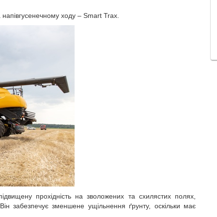
а
напівгусенечн
ому
ходу –
Smart
Trax.
ідвищену прохідність на зволожених
та
схилястих полях,
 Він забезпечує зменшене ущільнення ґрунту, оскільки має