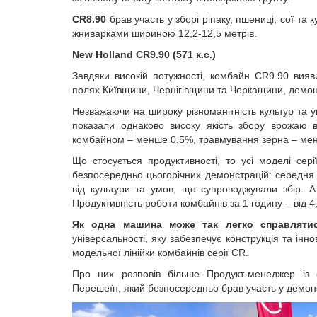
CR
8.90
брав участь у зборі ріпаку, пшениці, сої та к
жниварками шириною 12,2-12,5 метрів.
New Holland CR9.90
(571 к.с.)
Завдяки високій потужності, комбайн CR9.90 вияв
полях Київщини, Чернігівщини та Черкащини, демон
Незважаючи на широку різноманітність культур та
показали однаково високу якість збору врожаю 
комбайном – менше 0,5%, травмування зерна – ме
Що стосується продуктивності, то усі моделі сер
безпосередньо цьогорічних демонстрацій: середня
від культури та умов, що супроводжували збір.
А 
Продуктивність роботи комбайнів за 1 годину – від 4,
Як одна машина може так легко справляти
універсальності, яку забезпечує конструкція та ін
модельної лінійки комбайнів серії
CR
.
Про них розповів більше Продукт-менеджер із с
Перешеїн, який безпосередньо брав участь у демон