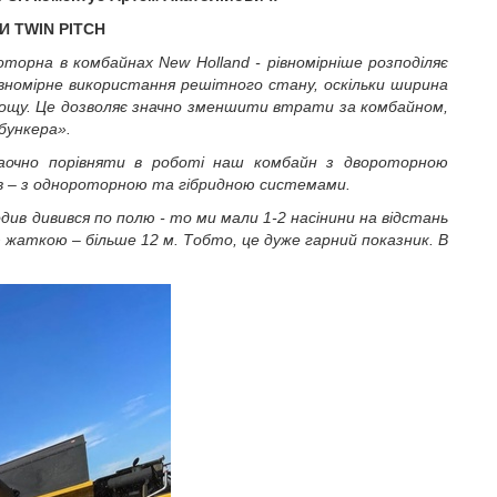
МИ
TWIN
PITCH
роторна в комбайнах
New
Holland
-
рівномірніше розподіляє
вномірне використання реш
і
тного стану
, оскільки ширина
лощу
. Це дозволяє значно зменшити втрати за комбайном
,
бункера»
.
наочно порівняти в роботі наш комбайн з двороторною
ів – з однороторною та гібридною системами.
див дивився по полю - то ми мали 1-2 насінини на відстань
ю жаткою – більше 12 м. Тобто, це дуже гарний показник. В