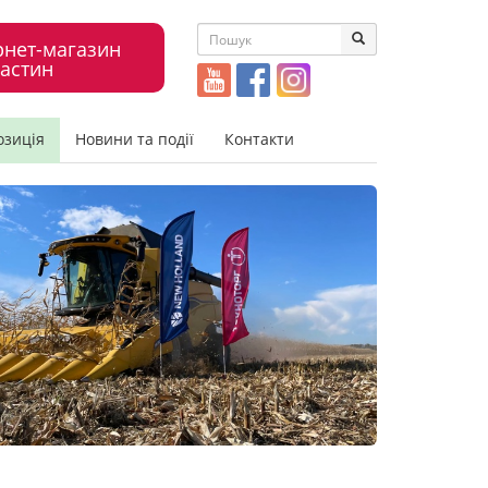
рнет-магазин
астин
озиція
Новини та події
Контакти