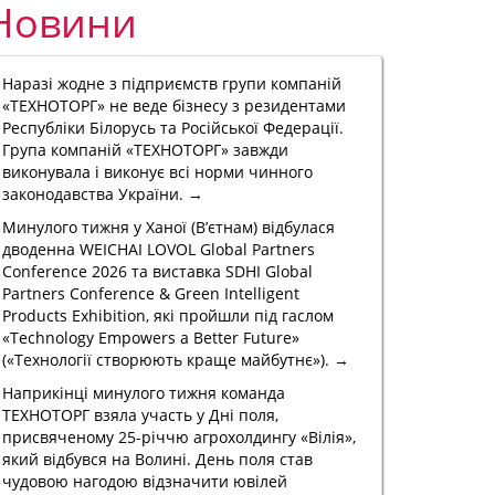
Новини
Наразі жодне з підприємств групи компаній
«ТЕХНОТОРГ» не веде бізнесу з резидентами
Республіки Білорусь та Російської Федерації.
Група компаній «ТЕХНОТОРГ» завжди
виконувала і виконує всі норми чинного
законодавства України. →
Минулого тижня у Ханої (В’єтнам) відбулася
дводенна WEICHAI LOVOL Global Partners
Conference 2026 та виставка SDHI Global
Partners Conference & Green Intelligent
Products Exhibition, які пройшли під гаслом
«Technology Empowers a Better Future»
(«Технології створюють краще майбутнє»). →
Наприкінці минулого тижня команда
ТЕХНОТОРГ взяла участь у Дні поля,
присвяченому 25-річчю агрохолдингу «Вілія»,
який відбувся на Волині. День поля став
чудовою нагодою відзначити ювілей