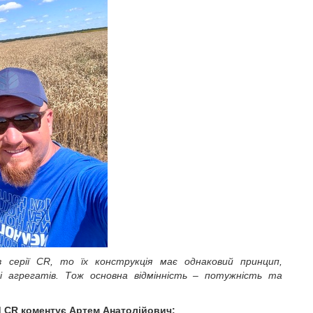
в серії
CR
, то їх конструкція має однаковий принцип,
 і агрегатів. Тож основна відмінність – потужність та
d
CR
коментує Артем Анатолійович: