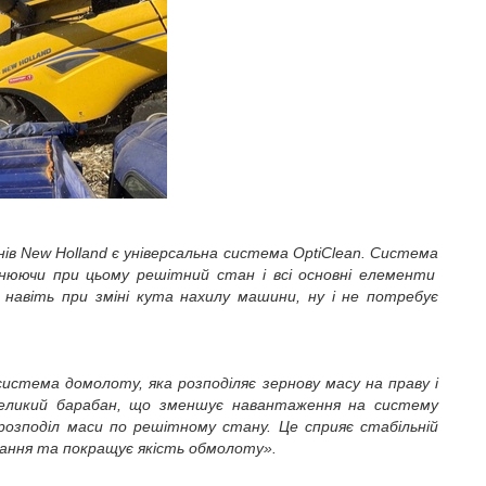
нів
New
Holland
є універсальна система
OptiClean
. Система
внюючи при цьому решітний стан і всі основні елементи
 навіть при зміні кута нахилу машини
, ну і не потребує
истем
а
домолоту, яка розподіляє зернову масу на праву і
великий барабан, що зменшує навантаження на систему
 розподіл маси по решітному стану. Це сприяє стабільній
ання
та покращує якість обмолоту
»
.