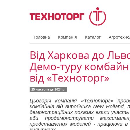
Головна
Компанія
Каталог
Агротехнол
Від Харкова до Льв
Демо-туру комбайні
від «Техноторг»
25 листопада 2024 р.
Цьогоріч компанія
«
Техноторг
»
прове
комбайнів від виробника New Holland
демонстраційних показах взяли участь
аби продемонструвати максимальну
представлених моделей
-
працюючи в р
культурах.