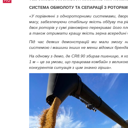
СИСТЕМА ОБМОЛОТУ ТА СЕПАРАЦІЇ З РОТОРА
«
У порівнянні з однороторними системами, дво
масу, забезпечуючи стабільну якість обдуву
та рі
двох роторів у сумі рівномірно перекриває його п
а також отримати кращу якість зерна всередині 
Під час деяких демонстрацій ми мали змогу 
системою і машини інших не менш відомих бренд
На одному з демо, де
CR
8.90 збирав пшеницю, я хо
1 м – це за умови, що працював комбайн з велико
конкурентів ситуація з цим значно гірша».