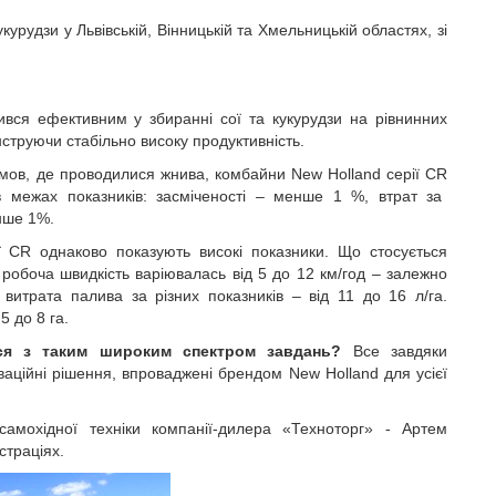
укурудзи у Львівській, Вінницькій та Хмельницькій областях, зі
ився ефективним у збиранні сої та кукурудзи на рівнинних
струючи стабільн
о високу продуктивність.
 умов, де проводилися жнива, комбайни
New
Holland
серії
CR
в межах показників: засміченості – менше 1 %, втрат за
нше 1%.
ії CR однаково показують високі показники. Що стосується
робоча
швидкість варіювалась від 5 до 1
2
км/год – залежно
витрата палива за різних показників – від 11 до 16 л/га.
5 до 8 га.
ся з таким широким спектром завдань?
Все завдяки
новаційні рішення, впроваджені брендом
New
Holland
для усієї
амохідної техніки компанії-дилера «Техноторг» - Артем
страціях.