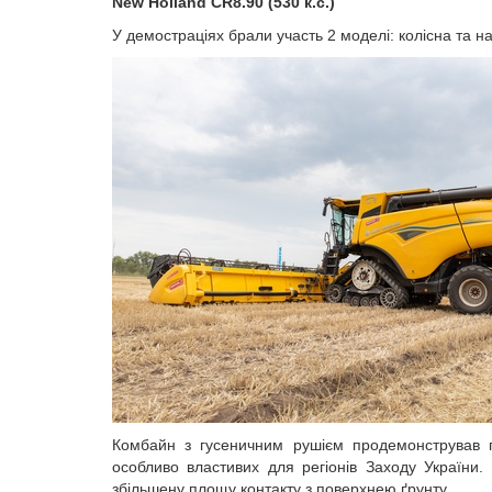
New Holland CR8.90
(530 к.с.)
У демостраціях брали участь
2 моделі: колісна та н
Комбайн з г
усеничн
им
рушієм
про
демонстр
ував
п
особливо властиви
х
для регіонів Заходу України.
збільшену площу контакту з поверхнею ґрунту.