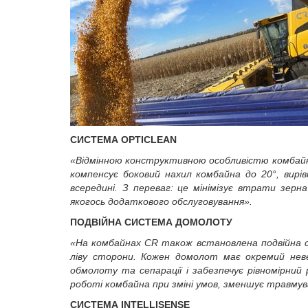
СИСТЕМА
OPTICLEAN
«Відмінною конструктивною особливістю комбай
компенсує
боковий нахил
комбайна до 20°
, вирі
всередині. З переваг: це
мінімізує втрати зерна
якогось додаткового обслуговування»
.
ПОДВІЙНА СИСТЕМА ДОМОЛОТУ
«На комбайнах
CR
також встановлен
а
подвійн
а
с
ліву сторони. Кожен домолот має окремий не
обмолоту
та сепарації
і забезпечує рівномірний
роботі комбайна при зміні умов, зменшує
травмув
СИСТЕМА
INTELLISENSE