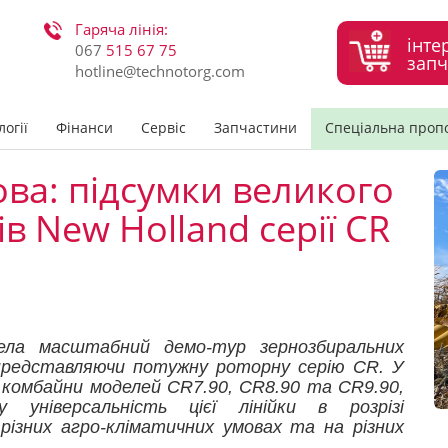
Гаряча лінія:
інте
067
515 67 75
запч
hotline@technotorg.com
огії
Фінанси
Сервіс
Запчастини
Спеціальна проп
ова: підсумки великого
в New Holland серії CR
ла масштабний демо-тур зернозбиральних
, представляючи потужну роторну серію CR. У
 комбайни моделей CR7.90, CR8.90 та CR9.90,
 універсальність цієї лінійки в розрізі
ізних агро-кліматичних умовах та на різних