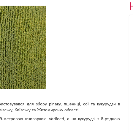
ристовувався для збору ріпаку, пшениці, сої та кукурудзи в
вівську, Київську та Житомирську області.
 9-метровою жниваркою
Varifeed
, а на кукурудзі з 8-рядною