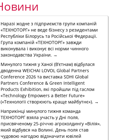
Новини
Наразі жодне з підприємств групи компаній
«ТЕХНОТОРГ» не веде бізнесу з резидентами
Республіки Білорусь та Російської Федерації.
Група компаній «ТЕХНОТОРГ» завжди
виконувала і виконує всі норми чинного
законодавства України. →
Минулого тижня у Ханої (В’єтнам) відбулася
дводенна WEICHAI LOVOL Global Partners
Conference 2026 та виставка SDHI Global
Partners Conference & Green Intelligent
Products Exhibition, які пройшли під гаслом
«Technology Empowers a Better Future»
(«Технології створюють краще майбутнє»). →
Наприкінці минулого тижня команда
ТЕХНОТОРГ взяла участь у Дні поля,
присвяченому 25-річчю агрохолдингу «Вілія»,
який відбувся на Волині. День поля став
чудовою нагодою відзначити ювілей