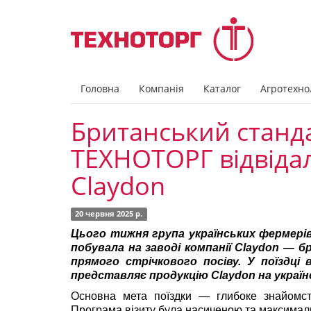
Головна
Компанія
Каталог
Агротехнол
Британський станда
ТЕХНОТОРГ відвіда
Claydon
20 червня 2025 р.
Цього тижня група українських фермерів
побувала на заводі компанії Claydon — б
прямого стрічкового посіву. У поїздці
представляє продукцію Claydon на україн
Основна мета поїздки — глибоке знайомст
Програма візиту була насиченою та максимал