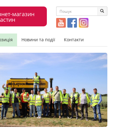
рнет-магазин
астин
озиція
Новини та події
Контакти