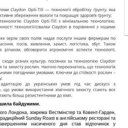
стеми
Claydon
Opti-Till — технології обробітку ґрунту, яка
ективне збереження вологи та покращує здоров’я ґрунту;
 технологію
Claydon
Opti-Till
з
мінімальною технологією.
нності технології/сівалки
Claydon
в порівнянні з іншими
яке окрім своїх полів надає послуги іншим фермерам по
асіння, посів, живлення, захист, логістика, збут. Також
ріпаком, обговорити агрономічні аспекти технології,
 сходи різних культур, посіяних за технологією
Claydon
ня та захисту рослин. Наочно переконатись, що технологія
ьними погодними умовами. Ключем до стійкості рослин –
у;
адаптацію до українських умов під час дискусії з
е, що умови використання хімічного захисту стають все
стають більш резистентними до хімії.
ишила байдужими.
ного Лондона, зокрема Вестмінстер та Ковент-Гарден,
 традиційний Sunday Roast в англійському ресторані та
Завершенням насиченого дня став відпочинок у