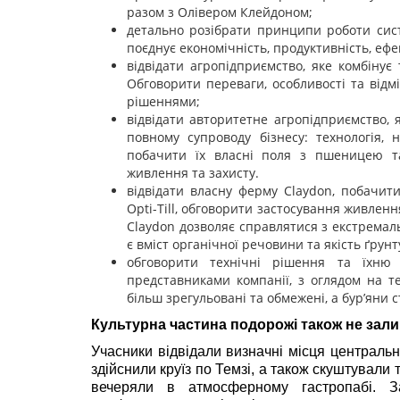
разом з Олівером Клейдоном;
детально розібрати принципи роботи си
поєднує економічність, продуктивність, еф
відвідати агропідприємство, яке комбінує
Обговорити переваги, особливості та відмі
рішеннями;
відвідати авторитетне агропідприємство, 
повному супроводу бізнесу: технологія, н
побачити їх власні поля з пшеницею та 
живлення та захисту.
відвідати власну ферму Claydon, побачити
Opti-Till, обговорити застосування живлен
Claydon дозволяє справлятися з екстремал
є вміст органічної речовини та якість ґрунт
обговорити технічні рішення та їхню 
представниками компанії, з оглядом на т
більш зрегульовані та обмежені, а бур’яни 
Культурна частина подорожі також не зал
Учасники відвідали визначні місця централь
здійснили круїз по Темзі, а також скуштували
вечеряли в атмосферному гастропабі. 