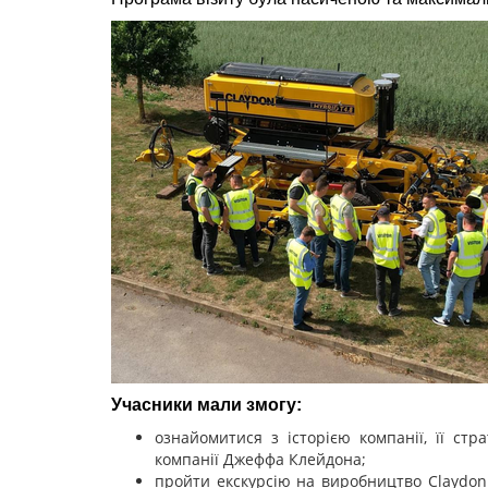
Учасники мали змогу:
ознайомитися з історією компанії, її стр
компанії Джеффа Клейдона;
пройти екскурсію на виробництво Claydon