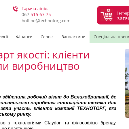
Гаряча лінія:
інте
067
515 67 75
запч
hotline@technotorg.com
огії
Фінанси
Сервіс
Запчастини
Спеціальна проп
рт якості: клієнти
ли виробництво
 здійснила робочий візит до Великобританії, де
ританського виробника інноваційної техніки для
 взяли участь клієнти компанії ТЕХНОТОРГ, яка
ському ринку.
во з технологіями Claydon та філософією бренду.
ьно практичною.