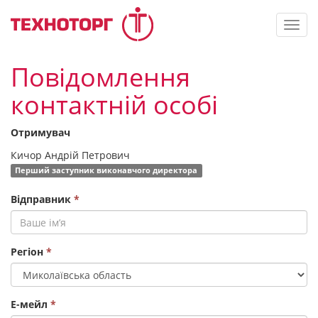
Toggl
navig
Повідомлення
контактній особі
Отримувач
Кичор Андрій Петрович
Перший заступник виконавчого директора
Відправник
*
Регіон
*
Е-мейл
*