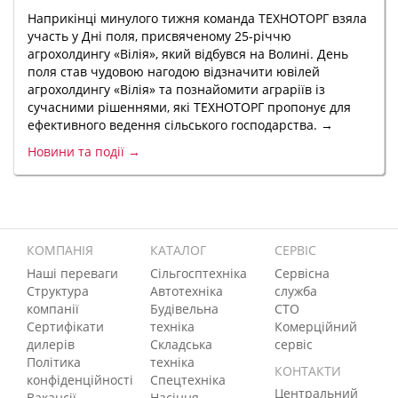
Наприкінці минулого тижня команда ТЕХНОТОРГ взяла
участь у Дні поля, присвяченому 25-річчю
агрохолдингу «Вілія», який відбувся на Волині. День
поля став чудовою нагодою відзначити ювілей
агрохолдингу «Вілія» та познайомити аграріїв із
сучасними рішеннями, які ТЕХНОТОРГ пропонує для
ефективного ведення сільського господарства. →
Новини та події →
КОМПАНІЯ
КАТАЛОГ
СЕРВІС
Наші переваги
Сільгосптехніка
Сервісна
Структура
Автотехніка
служба
компанії
Будівельна
СТО
Сертифікати
техніка
Комерційний
дилерів
Складська
сервіс
Політика
техніка
КОНТАКТИ
конфіденційності
Спецтехніка
Центральний
Вакансії
Насіння