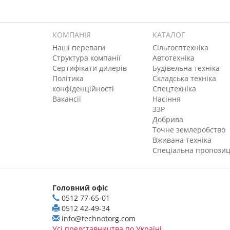
КОМПАНІЯ
КАТАЛОГ
Наші переваги
Сільгосптехніка
Структура компанії
Автотехніка
Сертифікати дилерів
Будівельна техніка
Політика
Складська техніка
конфіденційності
Спецтехніка
Вакансії
Насіння
ЗЗР
Добрива
Точне землеробство
Вживана техніка
Спеціальна пропозиц
Головний офіс
0512 77-65-01
0512 42-49-34
info@technotorg.com
Усі представництва по Україні