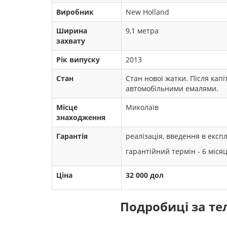
Виробник
New Holland
Ширина
9,1 метра
захвату
Рік випуску
2013
Стан
Стан нової жатки. Після кап
автомобільними емалями.
Місце
Миколаїв
знаходження
Гарантія
реалізація, введення в екс
гарантійний термін - 6 міся
Ціна
32 000 дол
Подробиці за т