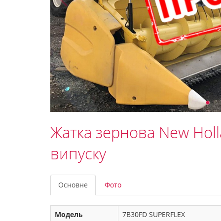
Жатка зернова New Hol
випуску
Основне
Фото
Модель
7B30FD SUPERFLEX