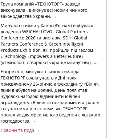
Група компаній «ТЕХНОТОРГ» завжди
виконувала і виконує всі норми чинного
законодавства України. →
Минулого тижня у Ханої (В’єтнам) відбулася
дводенна WEICHAI LOVOL Global Partners
Conference 2026 та виставка SDHI Global
Partners Conference & Green Intelligent
Products Exhibition, які пройшли під гаслом
«Technology Empowers a Better Future»
(«Технології створюють краще майбутнє»). →
Наприкінці минулого тижня команда
ТЕХНОТОРГ взяла участь у Дні поля,
присвяченому 25-річчю агрохолдингу «Вілія»,
який відбувся на Волині. День поля став
чудовою нагодою відзначити ювілей
агрохолдингу «Вілія» та познайомити аграріїв
із сучасними рішеннями, які ТЕХНОТОРГ
пропонує для ефективного ведення сільського
господарства. →
Новини та події →