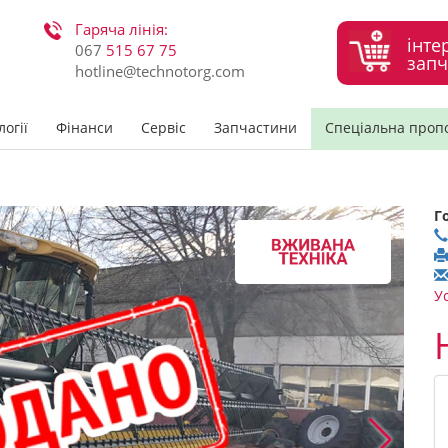
Гаряча лінія:
інте
067
515 67 75
запч
hotline@technotorg.com
огії
Фінанси
Сервіс
Запчастини
Спеціальна проп
Г
У