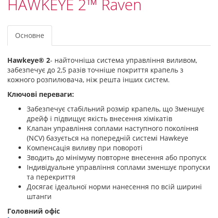
HAWKEYE 2™ Raven
Основне
Hawkeye® 2
- найточніша система управління виливом,
забезпечує до 2,5 разів точніше покриття крапель з
кожного розпилювача, ніж решта інших систем.
Ключові переваги:
Забезпечує стабільний розмір крапель, що Зменшує
дрейф і підвищує якість внесення хімікатів
Клапан управління соплами наступного покоління
(NCV) базується на попередній системі Hawkeye
Компенсація виливу при повороті
Зводить до мінімуму повторне внесення або пропуск
Індивідуальне управління соплами зменшує пропуски
та перекриття
Досягає ідеальної норми нанесення по всій ширині
штанги
Головний офіс