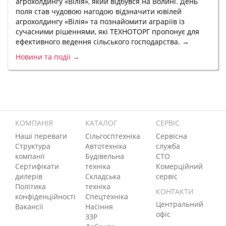
агрохолдингу «Вілія», який відбувся на Волині. День
поля став чудовою нагодою відзначити ювілей
агрохолдингу «Вілія» та познайомити аграріїв із
сучасними рішеннями, які ТЕХНОТОРГ пропонує для
ефективного ведення сільського господарства. →
Новини та події →
КОМПАНІЯ
КАТАЛОГ
СЕРВІС
Наші переваги
Сільгосптехніка
Сервісна
Структура
Автотехніка
служба
компанії
Будівельна
СТО
Сертифікати
техніка
Комерційний
дилерів
Складська
сервіс
Політика
техніка
КОНТАКТИ
конфіденційності
Спецтехніка
Центральний
Вакансії
Насіння
офіс
ЗЗР