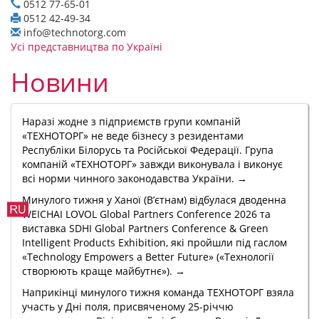
0512 77-65-01
0512 42-49-34
info@technotorg.com
Усі представництва по Україні
Новини
Наразі жодне з підприємств групи компаній
«ТЕХНОТОРГ» не веде бізнесу з резидентами
Республіки Білорусь та Російської Федерації. Група
компаній «ТЕХНОТОРГ» завжди виконувала і виконує
всі норми чинного законодавства України. →
Минулого тижня у Ханої (В’єтнам) відбулася дводенна
WEICHAI LOVOL Global Partners Conference 2026 та
виставка SDHI Global Partners Conference & Green
Intelligent Products Exhibition, які пройшли під гаслом
«Technology Empowers a Better Future» («Технології
створюють краще майбутнє»). →
Наприкінці минулого тижня команда ТЕХНОТОРГ взяла
участь у Дні поля, присвяченому 25-річчю