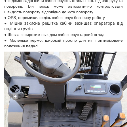
●Подвійні задні шини забезпечують стабільність під час руху та
поворотів. Він також може автоматично контролювати
швидкість повороту відповідно до кута повороту.
● OPS, перемикач сидінь забезпечує безпечну роботу.
Міцна захисна решітка кабіни захищає оператора від
●
падіння грузів
.
● Щогла з широким оглядом забезпечує гарний огляд.
● Маленьке кермо, широкий простір для ніг і оптимізоване
положення педалі.