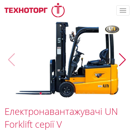
Toggl
navig
Електронавантажувачі UN
Forklift серії V