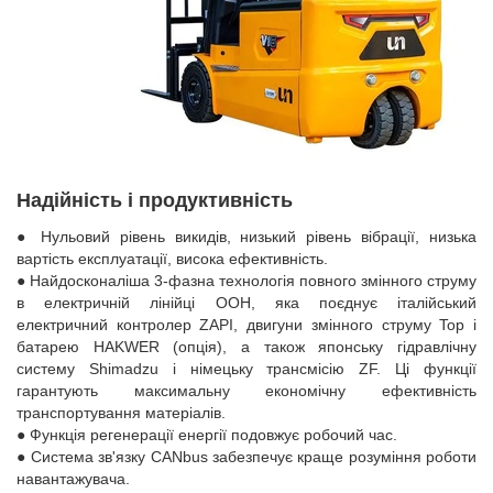
Надійність і продуктивність
● Нульовий рівень викидів, низький рівень вібрації, низька
вартість експлуатації, висока ефективність.
● Найдосконаліша 3-фазна технологія повного змінного струму
в електричній лінійці ООН, яка поєднує італійський
електричний контролер ZAPI, двигуни змінного струму Top і
батарею HAKWER (опція), а також японську гідравлічну
систему Shimadzu і німецьку трансмісію ZF. Ці функції
гарантують максимальну економічну ефективність
транспортування матеріалів.
● Функція регенерації енергії подовжує робочий час.
● Система зв'язку CANbus забезпечує краще розуміння роботи
навантажувача.