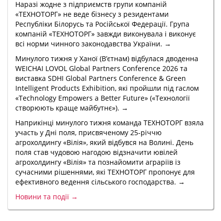
Наразі жодне з підприємств групи компаній
«ТЕХНОТОРГ» не веде бізнесу з резидентами
Республіки Білорусь та Російської Федерації. Група
компаній «ТЕХНОТОРГ» завжди виконувала і виконує
всі норми чинного законодавства України. →
Минулого тижня у Ханої (В’єтнам) відбулася дводенна
WEICHAI LOVOL Global Partners Conference 2026 та
виставка SDHI Global Partners Conference & Green
Intelligent Products Exhibition, які пройшли під гаслом
«Technology Empowers a Better Future» («Технології
створюють краще майбутнє»). →
Наприкінці минулого тижня команда ТЕХНОТОРГ взяла
участь у Дні поля, присвяченому 25-річчю
агрохолдингу «Вілія», який відбувся на Волині. День
поля став чудовою нагодою відзначити ювілей
агрохолдингу «Вілія» та познайомити аграріїв із
сучасними рішеннями, які ТЕХНОТОРГ пропонує для
ефективного ведення сільського господарства. →
Новини та події →