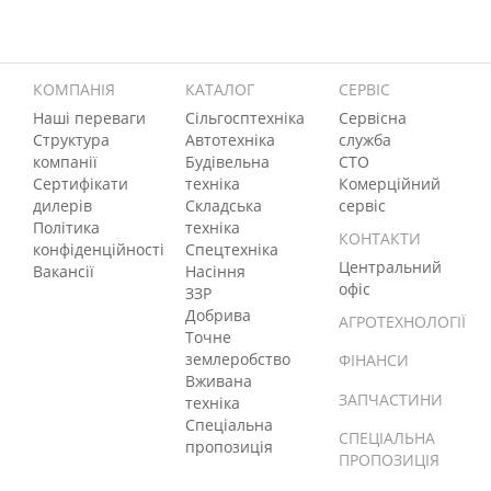
КОМПАНІЯ
КАТАЛОГ
СЕРВІС
Наші переваги
Сільгосптехніка
Сервісна
Структура
Автотехніка
служба
компанії
Будівельна
СТО
Сертифікати
техніка
Комерційний
дилерів
Складська
сервіс
Політика
техніка
КОНТАКТИ
конфіденційності
Спецтехніка
Центральний
Вакансії
Насіння
офіс
ЗЗР
Добрива
АГРОТЕХНОЛОГІЇ
Точне
землеробство
ФІНАНСИ
Вживана
ЗАПЧАСТИНИ
техніка
Спеціальна
СПЕЦІАЛЬНА
пропозиція
ПРОПОЗИЦІЯ