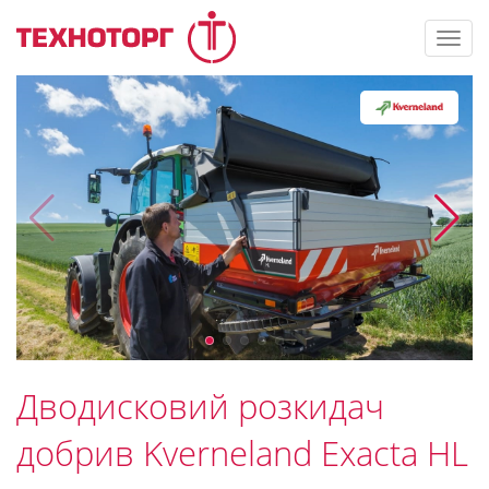
Toggl
navig
Дводисковий розкидач
добрив Kverneland Exacta HL