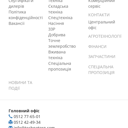
Сертифікати
техніка
Комерційний
дилерів
Складська
сервіс
Політика
техніка
КОНТАКТИ
конфіденційності
Спецтехніка
Центральний
Вакансії
Насіння
офіс
ЗЗР
Добрива
АГРОТЕХНОЛОГІЇ
Точне
землеробство
ФІНАНСИ
Вживана
ЗАПЧАСТИНИ
техніка
Спеціальна
СПЕЦІАЛЬНА
пропозиція
ПРОПОЗИЦІЯ
НОВИНИ ТА
ПОДІЇ
Головний офіс
0512 77-65-01
0512 42-49-34
info@technotorg.com