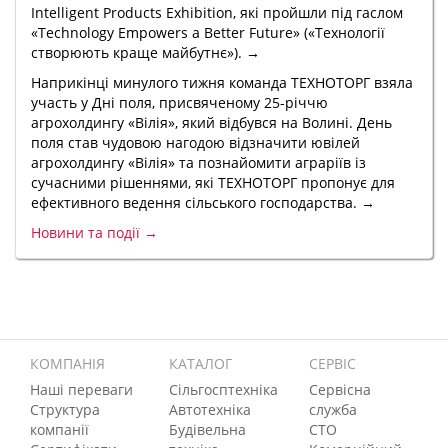
Intelligent Products Exhibition, які пройшли під гаслом
«Technology Empowers a Better Future» («Технології
створюють краще майбутнє»). →
Наприкінці минулого тижня команда ТЕХНОТОРГ взяла
участь у Дні поля, присвяченому 25-річчю
агрохолдингу «Вілія», який відбувся на Волині. День
поля став чудовою нагодою відзначити ювілей
агрохолдингу «Вілія» та познайомити аграріїв із
сучасними рішеннями, які ТЕХНОТОРГ пропонує для
ефективного ведення сільського господарства. →
Новини та події →
КОМПАНІЯ
КАТАЛОГ
СЕРВІС
Наші переваги
Сільгосптехніка
Сервісна
Структура
Автотехніка
служба
компанії
Будівельна
СТО