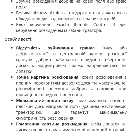
Зручне розкидання добрив на краю поля або краю
поля;
Велика різноманітність стандартного та додаткового
обладнання для задоволення всіх ваших потреб!
Блок керування Exacta Remote Control II для
керування розкидачем із кабіни трактора.
Особливості:
Відсутність руйнування гранул
, пилу або
дефрагментації: в центральній камері розгінної
гранули добрив набирають швидкість обертання
дисків і, відцентровою силою, направляються на
лопатки;
Точна картина розсіювання:
схема розсіювання з
повним перекриттям дозволяє досягти максимальної
рівномірності внесення добрив – важливо при
підвищенні швидкості внесення;
Мінімальний вплив вітру
- максимальна точність:
плоский диск направляє потік добрива настильною
траекторією, що гарантує максимальну
симетричність розсіювання;
Гомогенна картина розкидання:
вісім лопаток на
диску створюють максимально рівномірний розподіл