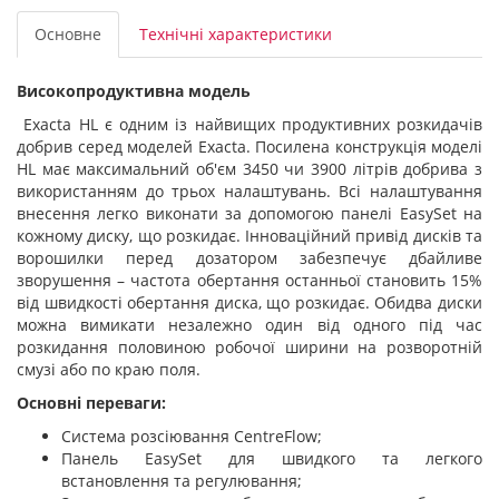
Основне
Технічні характеристики
Високопродуктивна модель
Exacta НL є одним із найвищих продуктивних розкидачів
добрив серед моделей Exacta. Посилена конструкція моделі
HL має максимальний об'єм 3450 чи 3900 літрів добрива з
використанням до трьох налаштувань. Всі налаштування
внесення легко виконати за допомогою панелі EasySet на
кожному диску, що розкидає. Інноваційний привід дисків та
ворошилки перед дозатором забезпечує дбайливе
зворушення – частота обертання останньої становить 15%
від швидкості обертання диска, що розкидає. Обидва диски
можна вимикати незалежно один від одного під час
розкидання половиною робочої ширини на розворотній
смузі або по краю поля.
Основні переваги:
Система розсіювання CentreFlow;
Панель EasySet для швидкого та легкого
встановлення та регулювання;