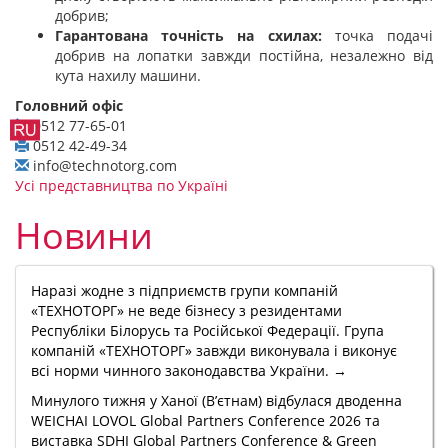
добрив;
Гарантована точність на схилах:
точка подачі
добрив на лопатки завжди постійна, незалежно від
кута нахилу машини.
Головний офіс
0512 77-65-01
0512 42-49-34
info@technotorg.com
Усі представництва по Україні
Новини
Наразі жодне з підприємств групи компаній
«ТЕХНОТОРГ» не веде бізнесу з резидентами
Республіки Білорусь та Російської Федерації. Група
компаній «ТЕХНОТОРГ» завжди виконувала і виконує
всі норми чинного законодавства України. →
Минулого тижня у Ханої (В’єтнам) відбулася дводенна
WEICHAI LOVOL Global Partners Conference 2026 та
виставка SDHI Global Partners Conference & Green