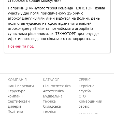
створюють краще майбутнє»). →
Наприкінці минулого тижня команда ТЕХНОТОРГ взяла
участь у Дні поля, присвяченому 25-річчю
агрохолдингу «Вілія», який відбувся на Волині. День
поля став чудовою нагодою відзначити ювілей
агрохолдингу «Вілія» та познайомити аграріїв із
сучасними рішеннями, які ТЕХНОТОРГ пропонує для
ефективного ведення сільського господарства. →
Новини та події →
КОМПАНІЯ
КАТАЛОГ
СЕРВІС
Наші переваги
Сільгосптехніка
Сервісна
Структура
Автотехніка
служба
компанії
Будівельна
СТО
Сертифікати
техніка
Комерційний
дилерів
Складська
сервіс
Політика
техніка
КОНТАКТИ