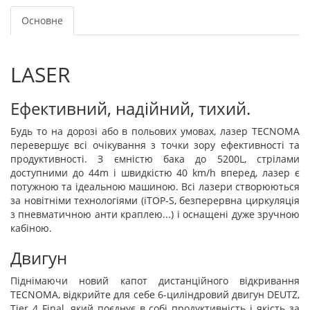
Основне
LASER
Ефективний, надійний, тихий.
Будь то на дорозі або в польових умовах, лазер TECNOMA
перевершує всі очікування з точки зору ефективності та
продуктивності. З ємністю бака до 5200L, стрілами
доступними до 44m і швидкістю 40 km/h вперед, лазер є
потужною та ідеальною машиною. Всі лазери створюються
за новітніми технологіями (iTOP-S, безперервна циркуляція
з пневматичною анти краплею...) і оснащені дуже зручною
кабіною.
Двигун
Піднімаючи новий капот дистанційного відкривання
TECNOMA, відкрийте для себе 6-циліндровий двигун DEUTZ,
Tier 4 Final, який поєднує в собі продуктивність і якість за