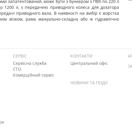
ми запатентований, може бути з бункером з ПВХ по 220 л
до 1200 л, з передачею приводного колеса для дозатора
редачі приводного вала. В наявності на вибір є жорстка
ним візком, рама мануально-складна або ж гідравлічно
СЕРВІС
КОНТАКТИ
А
Сервісна служба
Центральний офіс
З
СТО
Комерційний сервіс
НОВИНИ ТА ПОДІЇ
ія