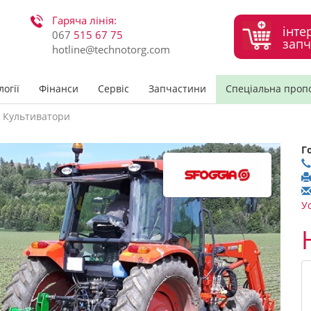
Гаряча лінія:
інте
067
515 67 75
запч
hotline@technotorg.com
огії
Фінанси
Сервіс
Запчастини
Спеціальна проп
Культиватори
Г
У