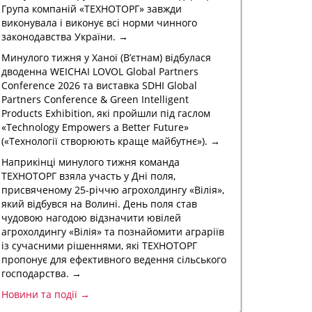
Група компаній «ТЕХНОТОРГ» завжди
виконувала і виконує всі норми чинного
законодавства України. →
Минулого тижня у Ханої (В’єтнам) відбулася
дводенна WEICHAI LOVOL Global Partners
Conference 2026 та виставка SDHI Global
Partners Conference & Green Intelligent
Products Exhibition, які пройшли під гаслом
«Technology Empowers a Better Future»
(«Технології створюють краще майбутнє»). →
Наприкінці минулого тижня команда
ТЕХНОТОРГ взяла участь у Дні поля,
присвяченому 25-річчю агрохолдингу «Вілія»,
який відбувся на Волині. День поля став
чудовою нагодою відзначити ювілей
агрохолдингу «Вілія» та познайомити аграріїв
із сучасними рішеннями, які ТЕХНОТОРГ
пропонує для ефективного ведення сільського
господарства. →
Новини та події →