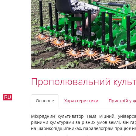
Прополювальний культ
Основне
Характеристики
Пристрій у д
Міжрядний культиватор Тема міцний, універс
різними культурами за різних умов землі, він га
на шарикопідшипниках, паралелограм працює на