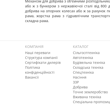
Механізм для добрива з об'ємними розподільника
або ж з бункером з нержавіючої сталі від 800 
добрива на опорних колесах або ж за рахунок пе
рама, жорстка рама з гідравлічним транспорт
складна рама.
КОМПАНІЯ
КАТАЛОГ
Наші переваги
Сільгосптехніка
Структура компанії
Автотехніка
Сертифікати дилерів
Будівельна техніка
Політика
Складська техніка
конфіденційності
Спецтехніка
Вакансії
Насіння
ЗЗР
Добрива
Точне землеробство
Вживана техніка
Спеціальна пропозиц