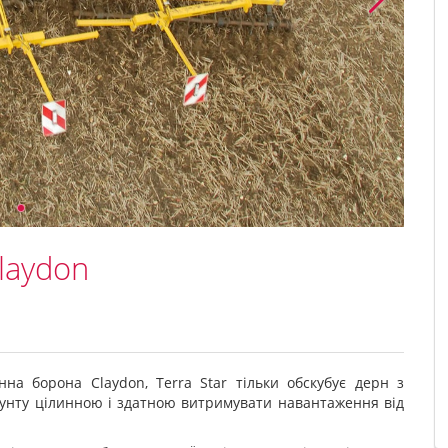
laydon
на борона Claydon, Terra Star тільки обскубує дерн з
рунту цілинною і здатною витримувати навантаження від