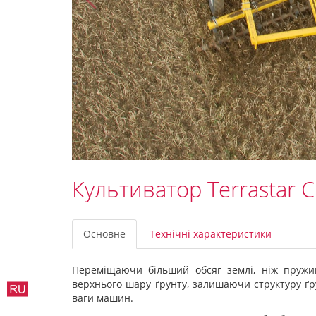
Культиватор Terrastar C
Основне
Технічні характеристики
Переміщаючи більший обсяг землі, ніж пружин
верхнього шару ґрунту, залишаючи структуру ґ
ваги машин.