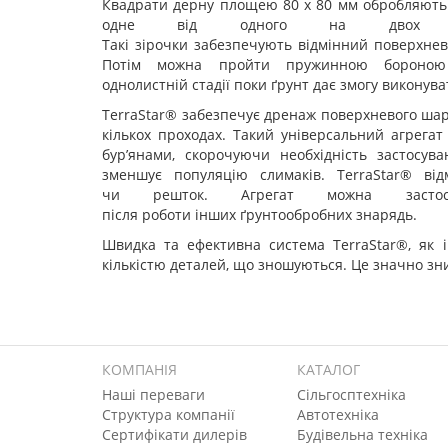
Квадрати дерну площею 80 х 80 мм обробляють з
одне від одного на двох с
Такі зірочки забезпечують відмінний поверхнев
Потім можна пройти пружинною бороною
однолистній стадії поки ґрунт дає змогу виконув
TerraStar® забезпечує дренаж поверхневого шар
кількох проходах. Такий універсальний агрегат
бур’янами, скорочуючи необхідність застосув
зменшує популяцію слимаків. TerraStar® від
чи решток. Агрегат можна застос
після роботи інших ґрунтообробних знарядь.
Швидка та ефективна система TerraStar®, як 
кількістю деталей, що зношуються. Це значно зн
КОМПАНІЯ
КАТАЛОГ
Наші переваги
Сільгосптехніка
Структура компанії
Автотехніка
Сертифікати дилерів
Будівельна техніка