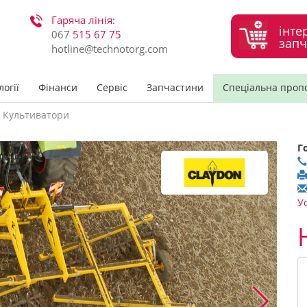
Гаряча лінія:
інте
067
515 67 75
запч
hotline@technotorg.com
огії
Фінанси
Сервіс
Запчастини
Спеціальна проп
Культиватори
Г
У