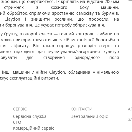
ірочки, що обертаються. Їх кріплять на відстані 200 мм
трижнях з кожного боку машини.
ий обробіток, сприяючи зростанню самосіву та бур’янів.
 Claydon і знищити рослини, що проросли, на
ати боронування. Це усуває потребу обприскування.
у ґрунту, а опорні колеса — точний контроль глибини на
 можна використовувати як засіб механічної боротьби з
ання гліфосату. Він також спрощує розподіл стерні та
мінно підходить для мульчування/загортання культур
овувати для створення однорідного поля
і інші машини лінійки Claydon, обладнана мінімальною
ижує експлуатаційні витрати.
СЕРВІС
КОНТАКТИ
А
Сервісна служба
Центральний офіс
З
СТО
Комерційний сервіс