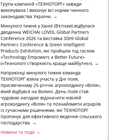
Група компаній «ТЕХНОТОРГ» завжди
виконувала і виконує всі норми чинного
законодавства України. →
Минулого тижня у Ханої (В’єтнам) відбулася
дводенна WEICHAI LOVOL Global Partners
Conference 2026 та виставка SDHI Global
Partners Conference & Green Intelligent
Products Exhibition, які пройшли під гаслом
«Technology Empowers a Better Future»
(«Технології створюють краще майбутнє»). →
Наприкінці минулого тижня команда
ТЕХНОТОРГ взяла участь у Дні поля,
присвяченому 25-річчю агрохолдингу «Вілія»,
який відбувся на Волині. День поля став
чудовою нагодою відзначити ювілей
агрохолдингу «Вілія» та познайомити аграріїв
із сучасними рішеннями, які ТЕХНОТОРГ
пропонує для ефективного ведення сільського
господарства. →
Новини та події →